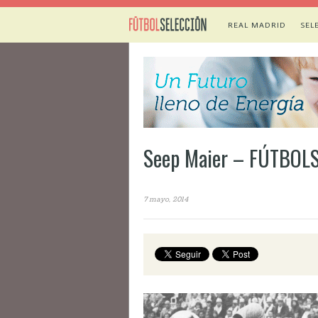
REAL MADRID
SEL
Seep Maier – FÚTBOL
7 mayo, 2014