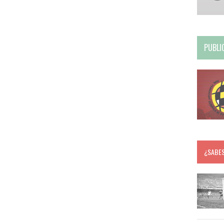
PUBLI
¿SABE