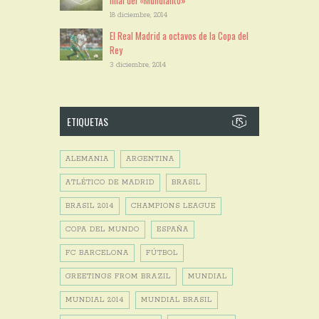
final del «Mundialito»
18 diciembre, 2014
El Real Madrid a octavos de la Copa del
Rey
3 diciembre, 2014
ETIQUETAS
ALEMANIA
ARGENTINA
ATLÉTICO DE MADRID
BRASIL
BRASIL 2014
CHAMPIONS LEAGUE
COPA DEL MUNDO
ESPAÑA
FC BARCELONA
FÚTBOL
GREETINGS FROM BRAZIL
MUNDIAL
MUNDIAL 2014
MUNDIAL BRASIL