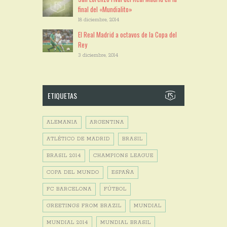
final del «Mundialito»
18 diciembre, 2014
El Real Madrid a octavos de la Copa del
Rey
3 diciembre, 2014
ETIQUETAS
ALEMANIA
ARGENTINA
ATLÉTICO DE MADRID
BRASIL
BRASIL 2014
CHAMPIONS LEAGUE
COPA DEL MUNDO
ESPAÑA
FC BARCELONA
FÚTBOL
GREETINGS FROM BRAZIL
MUNDIAL
MUNDIAL 2014
MUNDIAL BRASIL