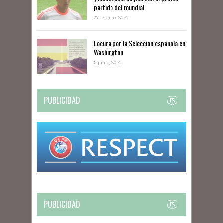
partido del mundial
27 febrero, 2014
Locura por la Selección española en
Washington
5 junio, 2014
PUBLICIDAD
PUBLICIDAD