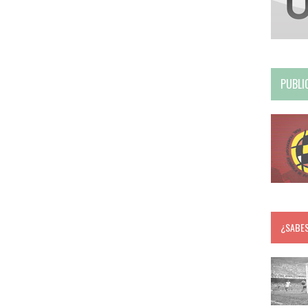
PUBLI
¿SABE