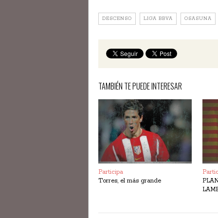
DESCENSO
LIGA BBVA
OSASUNA
TAMBIÉN TE PUEDE INTERESAR
Participa
Parti
Torres, el más grande
PLAN
LAM