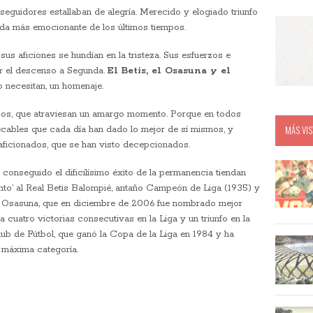
eguidores estallaban de alegría. Merecido y elogiado triunfo
da más emocionante de los últimos tiempos.
us aficiones se hundían en la tristeza. Sus esfuerzos e
tar el descenso a Segunda.
El Betis, el Osasuna y el
 necesitan, un homenaje.
icos, que atraviesan un amargo momento. Porque en todos
MÁS VIS
ecables que cada día han dado lo mejor de sí mismos, y
aficionados, que se han visto decepcionados.
 conseguido el dificilísimo éxito de la permanencia tiendan
to’ al Real Betis Balompié, antaño Campeón de Liga (1935) y
o Osasuna, que en diciembre de 2006 fue nombrado mejor
 cuatro victorias consecutivas en la Liga y un triunfo en la
lub de Fútbol, que ganó la Copa de la Liga en 1984 y ha
 máxima categoría.