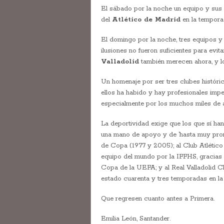
El sábado por la noche un equipo y sus s
del
Atlético de Madrid
en la tempora
El domingo por la noche, tres equipos y s
ilusiones no fueron suficientes para evi
Valladolid
también merecen ahora, y lo
Un homenaje por ser tres clubes histór
ellos ha habido y hay profesionales imp
especialmente por los muchos miles de 
La deportividad exige que los que sí han
una mano de apoyo y de ‘hasta muy pron
de Copa (1977 y 2005); al Club Atlétic
equipo del mundo por la IFFHS, gracias a
Copa de la UEFA; y al Real Valladolid C
estado cuarenta y tres temporadas en la
Que regresen cuanto antes a Primera.
Emilia León, Santander.