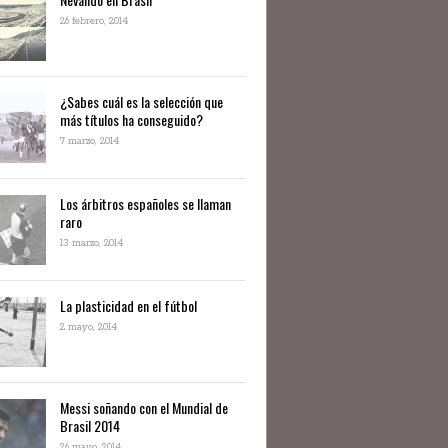
26 febrero, 2014
¿Sabes cuál es la selección que
más títulos ha conseguido?
7 marzo, 2014
Los árbitros españoles se llaman
raro
13 marzo, 2014
La plasticidad en el fútbol
2 mayo, 2014
Messi soñando con el Mundial de
Brasil 2014
26 mayo, 2014