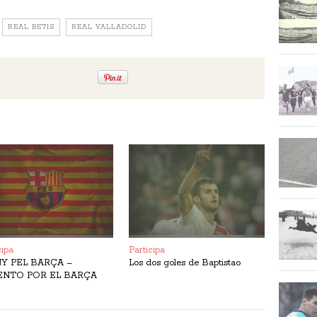
REAL BETIS
REAL VALLADOLID
cipa
Participa
Y PEL BARÇA –
Los dos goles de Baptistao
ENTO POR EL BARÇA