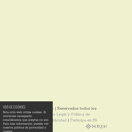
USO DE COOKIES
© 2014
Ixotype
| Reservados todos los
Este sitio web utiliza cookies. Si
derechos |
Aviso Legal y Política de
continúas navegando
Privacidad
|
Publicidad
|
Participa en FS
consideramos que aceptas su uso.
Para más información, puedes ver
nuestra política de privacidad y
cookies.