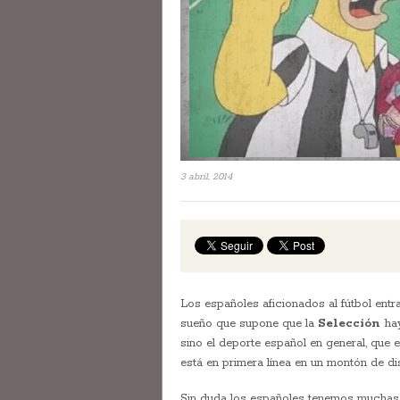
3 abril, 2014
Los españoles aficionados al fútbol ent
sueño que supone que la
Selección
ha
sino el deporte español en general, que 
está en primera línea en un montón de dis
Sin duda los españoles tenemos muchas 