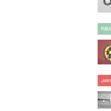
PUBLI
¿SABE