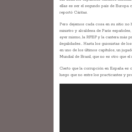
ellas es ser el segundo país de Europa 
reportó Cáritas.
Pero dejemos cada cosa en su sitio: no 
ministro y alcaldesa de París españoles, 
ayer mismo, la RFEF y la cantera más pr
ilegalidades… Hasta los guionistas de lo
en uno de los últimos capítulos, un jugad
Mundial de Brasil, que no es otro que 
Cierto que la corrupción en España es c
luego que no entre los practicantes y pr