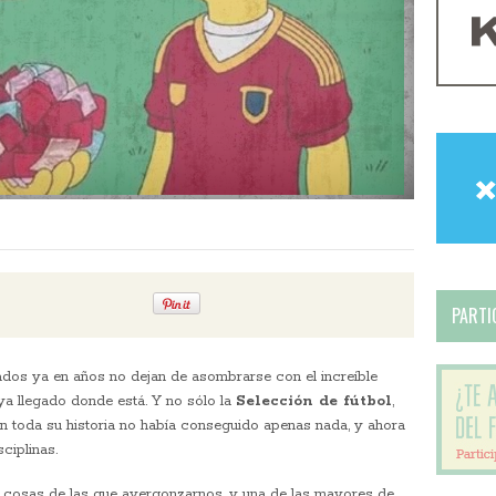
PARTIC
rados ya en años no dejan de asombrarse con el increíble
ya llegado donde está. Y no sólo la
Selección de fútbol
,
en toda su historia no había conseguido apenas nada, y ahora
ciplinas.
cosas de las que avergonzarnos, y una de las mayores de