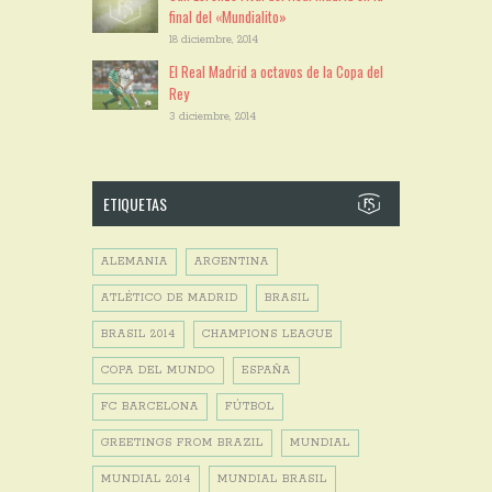
final del «Mundialito»
18 diciembre, 2014
El Real Madrid a octavos de la Copa del
Rey
3 diciembre, 2014
ETIQUETAS
ALEMANIA
ARGENTINA
ATLÉTICO DE MADRID
BRASIL
BRASIL 2014
CHAMPIONS LEAGUE
COPA DEL MUNDO
ESPAÑA
FC BARCELONA
FÚTBOL
GREETINGS FROM BRAZIL
MUNDIAL
MUNDIAL 2014
MUNDIAL BRASIL