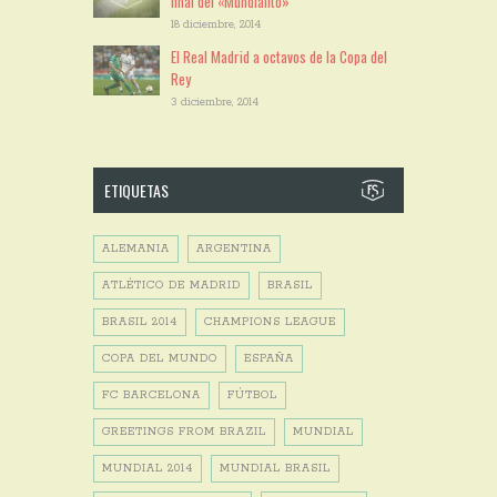
final del «Mundialito»
18 diciembre, 2014
El Real Madrid a octavos de la Copa del
Rey
3 diciembre, 2014
ETIQUETAS
ALEMANIA
ARGENTINA
ATLÉTICO DE MADRID
BRASIL
BRASIL 2014
CHAMPIONS LEAGUE
COPA DEL MUNDO
ESPAÑA
FC BARCELONA
FÚTBOL
GREETINGS FROM BRAZIL
MUNDIAL
MUNDIAL 2014
MUNDIAL BRASIL