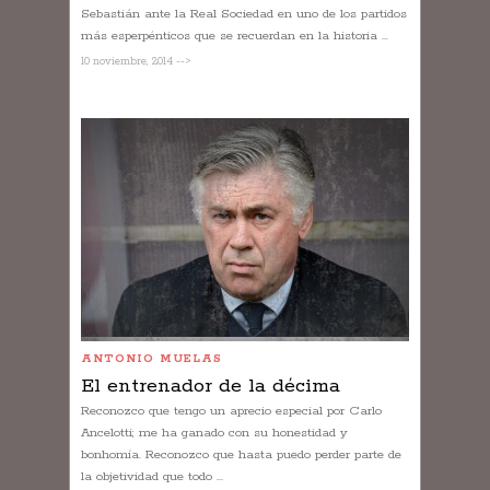
Sebastián ante la Real Sociedad en uno de los partidos
más esperpénticos que se recuerdan en la historia ...
10 noviembre, 2014 -->
ANTONIO MUELAS
El entrenador de la décima
Reconozco que tengo un aprecio especial por Carlo
Ancelotti; me ha ganado con su honestidad y
bonhomía. Reconozco que hasta puedo perder parte de
la objetividad que todo ...