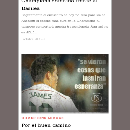
Champions obtenido frente al
Basilea
Seguramente el encuentro de hoy no será para los de
Ancelotti el escollo más duro en la Champions, ni
tampoco comportará mucha trascendencia. Aun así, no
es difícil ...
1 octubre, 2014 -->
CHAMPIONS LEAGUE
Por el buen camino