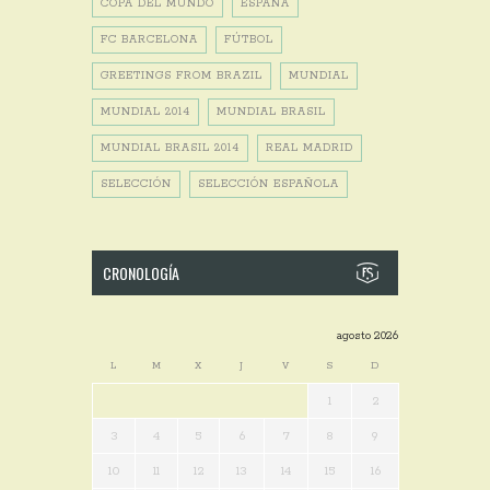
COPA DEL MUNDO
ESPAÑA
FC BARCELONA
FÚTBOL
GREETINGS FROM BRAZIL
MUNDIAL
MUNDIAL 2014
MUNDIAL BRASIL
MUNDIAL BRASIL 2014
REAL MADRID
SELECCIÓN
SELECCIÓN ESPAÑOLA
CRONOLOGÍA
agosto 2026
L
M
X
J
V
S
D
1
2
3
4
5
6
7
8
9
10
11
12
13
14
15
16