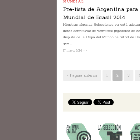
MUNDIAL
Pre-lista de Argentina para 
Mundial de Brasil 2014
Mientras algunas Selecciones ya está adela
listas definitivas de veintitrés jugadores de c
disputa de la Copa del Mundo de fútbol de Br
que ...
17 mayo, 2014 -->
« Página anterior
1
2
3