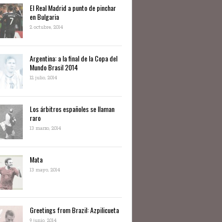
El Real Madrid a punto de pinchar
en Bulgaria
2 octubre, 2014
Argentina: a la final de la Copa del
Mundo Brasil 2014
12 julio, 2014
Los árbitros españoles se llaman
raro
13 marzo, 2014
Mata
13 mayo, 2014
Greetings from Brazil: Azpilicueta
9 junio, 2014