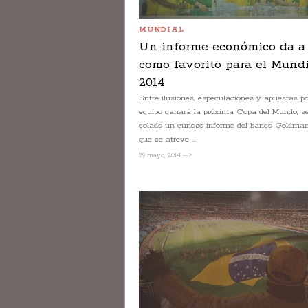
MUNDIAL
Un informe económico da a 
como favorito para el Mundi
2014
Entre ilusiones, especulaciones y apuestas p
equipo ganará la próxima Copa del Mundo, s
colado un curioso informe del banco Goldma
que se atreve ...
29 mayo, 2014 -->