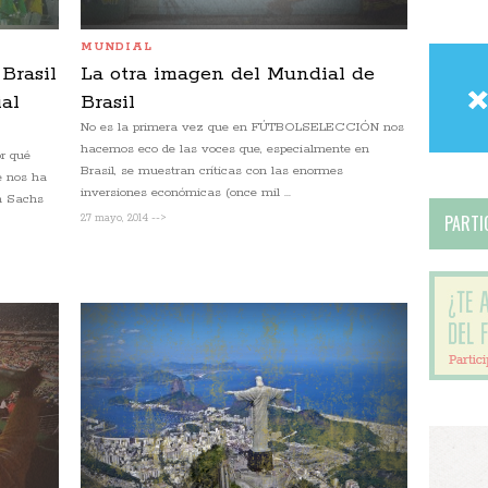
MUNDIAL
Brasil
La otra imagen del Mundial de
al
Brasil
No es la primera vez que en FÚTBOLSELECCIÓN nos
hacemos eco de las voces que, especialmente en
or qué
Brasil, se muestran críticas con las enormes
e nos ha
inversiones económicas (once mil ...
n Sachs
PARTIC
27 mayo, 2014 -->