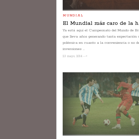
MUNDIAL
El Mundial más caro de la h
Ya está aquí el Campeonato del Mundo de Bra
que lleva años generando tanta expectación
polémica en cuanto a la conveniencia o no d
inversiones ...
23 mayo, 2014 -->