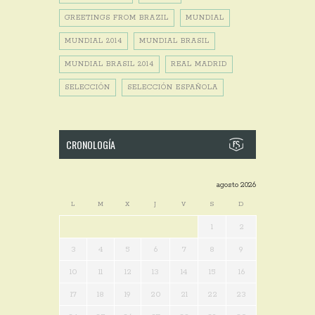
GREETINGS FROM BRAZIL
MUNDIAL
MUNDIAL 2014
MUNDIAL BRASIL
MUNDIAL BRASIL 2014
REAL MADRID
SELECCIÓN
SELECCIÓN ESPAÑOLA
CRONOLOGÍA
agosto 2026
L
M
X
J
V
S
D
1
2
3
4
5
6
7
8
9
10
11
12
13
14
15
16
17
18
19
20
21
22
23