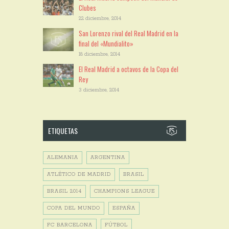
Clubes
22 diciembre, 2014
San Lorenzo rival del Real Madrid en la
final del «Mundialito»
18 diciembre, 2014
El Real Madrid a octavos de la Copa del
Rey
3 diciembre, 2014
ETIQUETAS
ALEMANIA
ARGENTINA
ATLÉTICO DE MADRID
BRASIL
BRASIL 2014
CHAMPIONS LEAGUE
COPA DEL MUNDO
ESPAÑA
FC BARCELONA
FÚTBOL