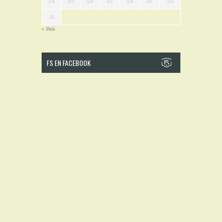
24
25
26
27
28
29
30
31
« Feb
FS EN FACEBOOK