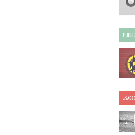
PUBLI
¿SABE