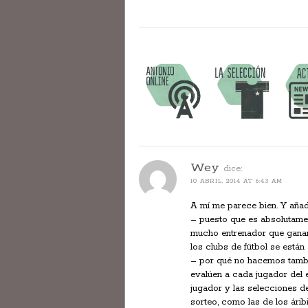
Wey
dice:
10 ABRIL, 2014 AT 6:43 AM
A mí me parece bien. Y añad
– puesto que es absolutamen
mucho entrenador que ganan
los clubs de fütbol se están
– por qué no hacemos tambié
evalúen a cada jugador del 
jugador y las selecciones d
sorteo, como las de los árib