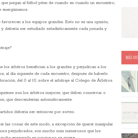
 que juegan al fútbol piten de cuando en cuando un encuentro;
os energúmenos.
s favorecen a los equipos grandes. Esto no es una opinión,
 y debería ser estudiado estadísticamente cada jornada y
itraje?
MÁS VIS
 los árbitros benefician a los grandes y perjudican a los
, al día siguiente de cada encuentro, después de haberlo
ración, del 0 al 10, sobre el arbitraje al Colegio de Árbitros.
 quiénes son los árbitros mejores, que deben conservar o
son, que descenderían automáticamente.
partidos debería ser entonces por sorteo.
er las cosas de este modo, a excepción de querer manipular
 ahora perjudicados, son mucho más numerosos que los
archa enseguida es porque no se quiere.