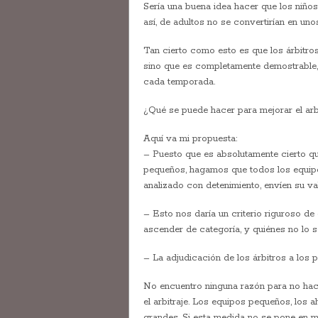
Sería una buena idea hacer que los niños
así, de adultos no se convertirían en un
Tan cierto como esto es que los árbitro
sino que es completamente demostrable,
cada temporada.
¿Qué se puede hacer para mejorar el arb
Aquí va mi propuesta:
– Puesto que es absolutamente cierto que
pequeños, hagamos que todos los equipos
analizado con detenimiento, envíen su valo
– Esto nos daría un criterio riguroso de
ascender de categoría, y quiénes no lo 
– La adjudicación de los árbitros a los 
No encuentro ninguna razón para no hac
el arbitraje. Los equipos pequeños, los
grandes. Si esta medida no se pone en m