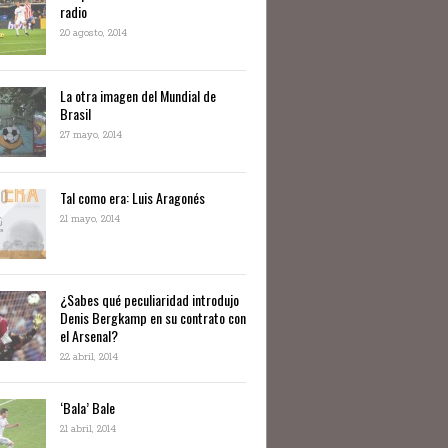
radio
20 agosto, 2014
La otra imagen del Mundial de
Brasil
27 mayo, 2014
Tal como era: Luis Aragonés
21 mayo, 2014
¿Sabes qué peculiaridad introdujo
Denis Bergkamp en su contrato con
el Arsenal?
22 abril, 2014
‘Bala’ Bale
21 abril, 2014