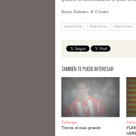
Antón Balseiro, A Coruña
ARBITRAJE
ÁRBITROS
PARTICIPA
TAMBIÉN TE PUEDE INTERESAR
Participa
Parti
Torres, el más grande
PLAN
LAM