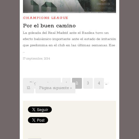
CHAMPIONS LEAGUE
Por el buen camino
La goleada del Real Madrid ante el Basilea tuvo un
efecto balsámico importante ante el estado de irritación
que predomina en el club en las últimas semanas. Ese
...
17 septiembre, 2014
« Página anterior
1
2
3
4
…
12
Página siguiente »