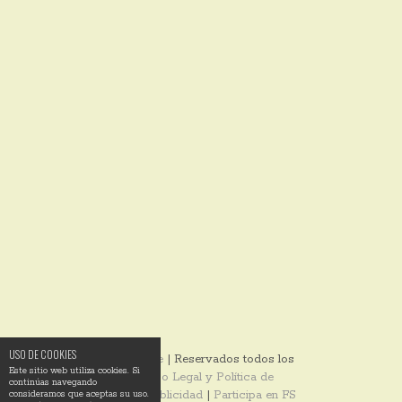
USO DE COOKIES
© 2014
Ixotype
| Reservados todos los
Este sitio web utiliza cookies. Si
derechos |
Aviso Legal y Política de
continúas navegando
Privacidad
|
Publicidad
|
Participa en FS
consideramos que aceptas su uso.