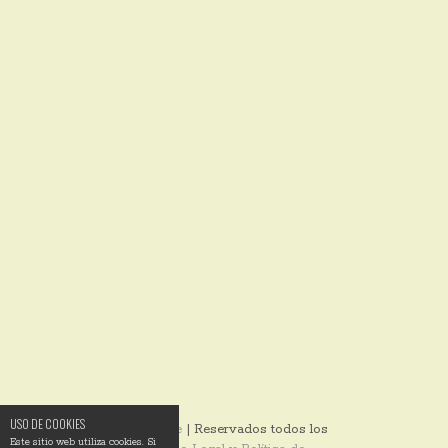
USO DE COOKIES
© 2014
Ixotype
| Reservados todos los
Este sitio web utiliza cookies. Si