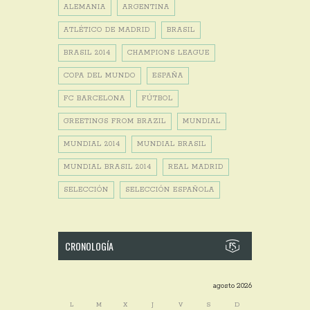
ALEMANIA
ARGENTINA
ATLÉTICO DE MADRID
BRASIL
BRASIL 2014
CHAMPIONS LEAGUE
COPA DEL MUNDO
ESPAÑA
FC BARCELONA
FÚTBOL
GREETINGS FROM BRAZIL
MUNDIAL
MUNDIAL 2014
MUNDIAL BRASIL
MUNDIAL BRASIL 2014
REAL MADRID
SELECCIÓN
SELECCIÓN ESPAÑOLA
CRONOLOGÍA
agosto 2026
L
M
X
J
V
S
D