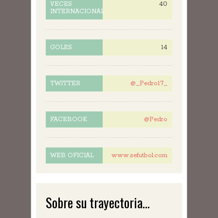
40
VECES
INTERNACIONAL
14
GOLES
@_Pedro17_
TWITTER
@Pedro
FACEBOOK
www.sefutbol.com
WEB OFICIAL
Sobre su trayectoria...