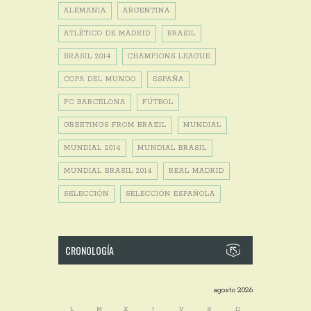
ALEMANIA
ARGENTINA
ATLÉTICO DE MADRID
BRASIL
BRASIL 2014
CHAMPIONS LEAGUE
COPA DEL MUNDO
ESPAÑA
FC BARCELONA
FÚTBOL
GREETINGS FROM BRAZIL
MUNDIAL
MUNDIAL 2014
MUNDIAL BRASIL
MUNDIAL BRASIL 2014
REAL MADRID
SELECCIÓN
SELECCIÓN ESPAÑOLA
CRONOLOGÍA
agosto 2026
L
M
X
J
V
S
D