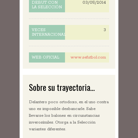
03/05/2014
DEBUT CON
LA SELECCIÓN
3
VECES
INTERNACIONAL
www.sefutbol.com
WEB OFICIAL
Sobre su trayectoria...
Delantero poco ortodoxo, en el uno contra
uno es imposible desbancarle. Sabe
llevarse los balones en circunstancias
inverosímiles. Otorga a la Selección
variantes diferentes.