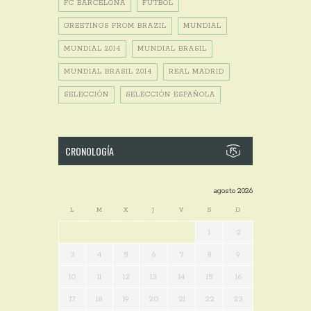
FC BARCELONA
FÚTBOL
GREETINGS FROM BRAZIL
MUNDIAL
MUNDIAL 2014
MUNDIAL BRASIL
MUNDIAL BRASIL 2014
REAL MADRID
SELECCIÓN
SELECCIÓN ESPAÑOLA
CRONOLOGÍA
agosto 2026
L
M
X
J
V
S
D
1
2
3
4
5
6
7
8
9
10
11
12
13
14
15
16
17
18
19
20
21
22
23