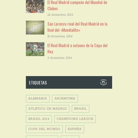
El Real Madrid campeón del Mundial de
Clubes
22 diciembre, 2014
San Lorenzo rival del Real Madrid en la
final del «Mundialito»
18 diciembre, 2014
El Real Madrid a octavos de la Copa del
Rey
3 diciembre, 2014
ETIQUETAS
ALEMANIA
ARGENTINA
ATLÉTICO DE MADRID
BRASIL
BRASIL 2014
CHAMPIONS LEAGUE
COPA DEL MUNDO
ESPAÑA