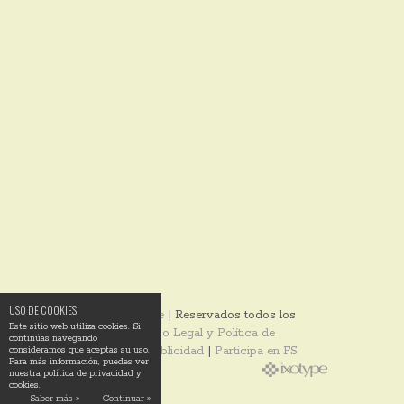
USO DE COOKIES
© 2014
Ixotype
| Reservados todos los
Este sitio web utiliza cookies. Si
derechos |
Aviso Legal y Política de
continúas navegando
Privacidad
|
Publicidad
|
Participa en FS
consideramos que aceptas su uso.
Para más información, puedes ver
nuestra política de privacidad y
cookies.
Saber más »
Continuar »