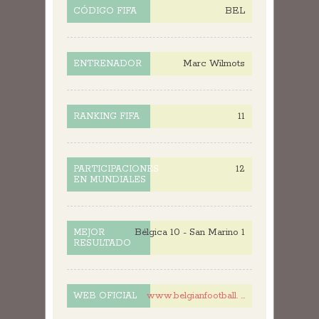
BEL
CÓDIGO FIFA
Marc Wilmots
ENTRENADOR
11
RANKING FIFA
12
PARTICIPACIONES
EN MUNDIALES
Bélgica 10 - San Marino 1
MEJOR
RESULTADO
www.belgianfootball. ...
WEB OFICIAL