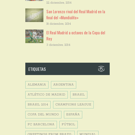
22 diciembre, 2014
San Lorenzo rival del Real Madrid en la
final del «Mundialito»
18 diciembre, 2014
El Real Madrid a octavos de la Copa del
Rey
3 diciembre, 2014
ETIQUETAS
ALEMANIA
ARGENTINA
ATLÉTICO DE MADRID
BRASIL
BRASIL 2014
CHAMPIONS LEAGUE
COPA DEL MUNDO
ESPAÑA
FC BARCELONA
FÚTBOL
GREETINGS FROM BRAZIL
MUNDIAL