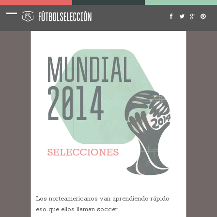
Los norteamericanos van aprendiendo rápido
eso que ellos llaman soccer…