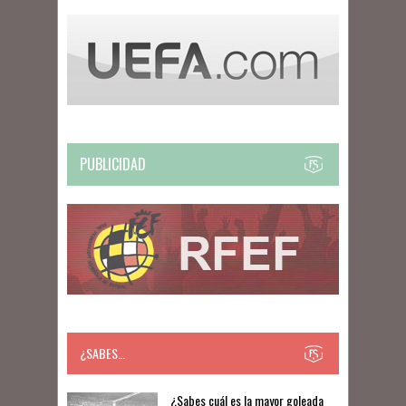
PUBLICIDAD
¿SABES…
​​¿Sabes cuál es la mayor goleada